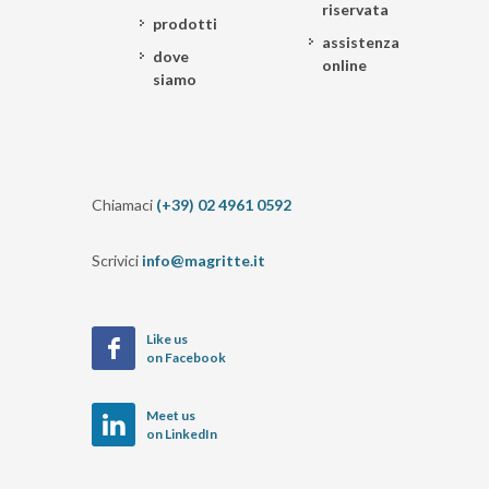
riservata
prodotti
assistenza
dove
online
siamo
Chiamaci
(+39) 02 4961 0592
Scrivici
info@magritte.it
Like us
on Facebook
Meet us
on LinkedIn